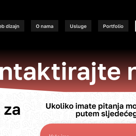
eb dizajn
O nama
Usluge
Portfolio
ntaktirajte 
 za
Ukoliko imate pitanja mo
putem sljedećeg