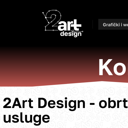
Grafički i w
Ko
2Art Design - obrt
usluge