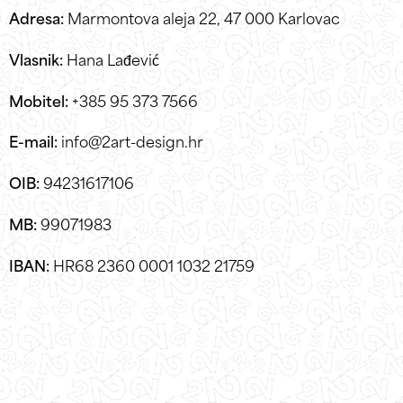
Adresa:
Marmontova aleja 22, 47 000 Karlovac
Vlasnik:
Hana Lađević
Mobitel:
+385 95 373 7566
E-mail:
info@2art-design.hr
OIB:
94231617106
MB:
99071983
IBAN:
HR68 2360 0001 1032 21759