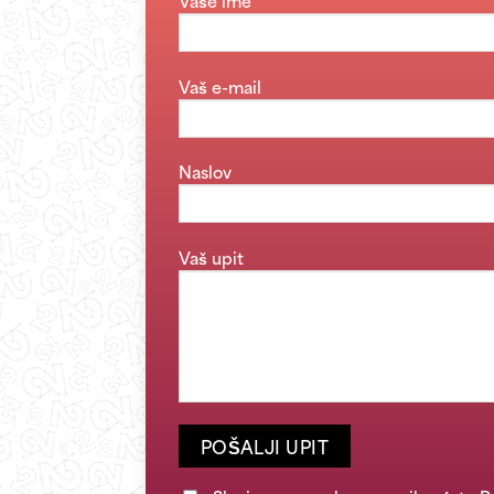
Vaše ime
Vaš e-mail
Naslov
Vaš upit