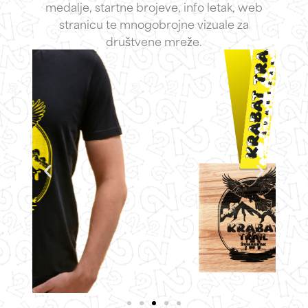
medalje, startne brojeve, info letak, web
stranicu te mnogobrojne vizuale za
društvene mreže.