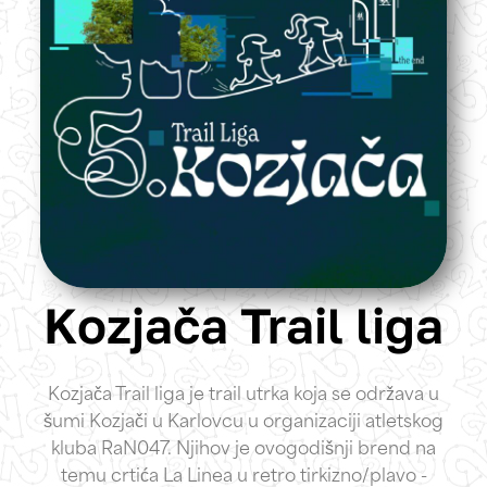
Kozjača Trail liga
Kozjača Trail liga je trail utrka koja se održava u
šumi Kozjači u Karlovcu u organizaciji atletskog
kluba RaN047. Njihov je ovogodišnji brend na
temu crtića La Linea u retro tirkizno/plavo -