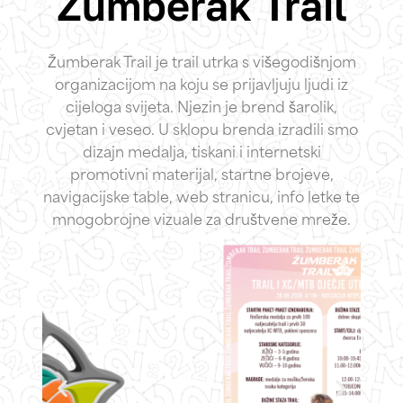
Žumberak Trail
Žumberak Trail je trail utrka s višegodišnjom
organizacijom na koju se prijavljuju ljudi iz
cijeloga svijeta. Njezin je brend šarolik,
cvjetan i veseo. U sklopu brenda izradili smo
dizajn medalja, tiskani i internetski
promotivni materijal, startne brojeve,
navigacijske table, web stranicu, info letke te
mnogobrojne vizuale za društvene mreže.