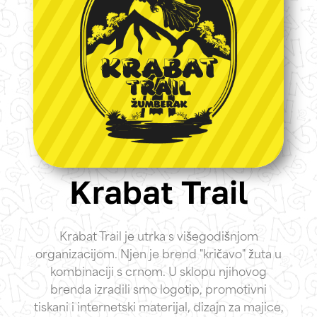
Krabat Trail
Krabat Trail je utrka s višegodišnjom
organizacijom. Njen je brend "kričavo" žuta u
kombinaciji s crnom. U sklopu njihovog
brenda izradili smo logotip, promotivni
tiskani i internetski materijal, dizajn za majice,