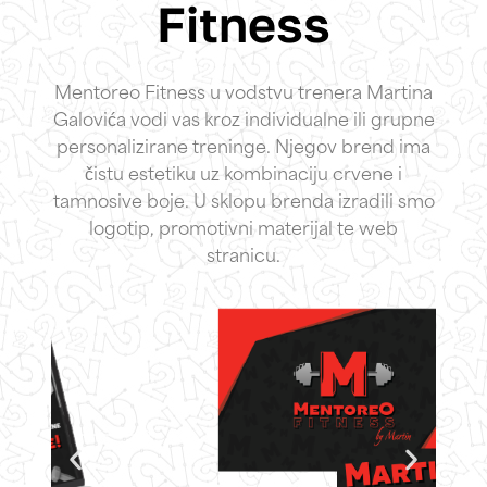
Fitness
Mentoreo Fitness u vodstvu trenera Martina
Galovića vodi vas kroz individualne ili grupne
personalizirane treninge. Njegov brend ima
čistu estetiku uz kombinaciju crvene i
tamnosive boje. U sklopu brenda izradili smo
logotip, promotivni materijal te web
stranicu.